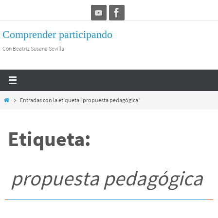
Ir
al
Comprender participando
contenido
Con Beatriz Susana Sevilla
Inicio
Entradas con la etiqueta "propuesta pedagógica"
Etiqueta:
propuesta pedagógica