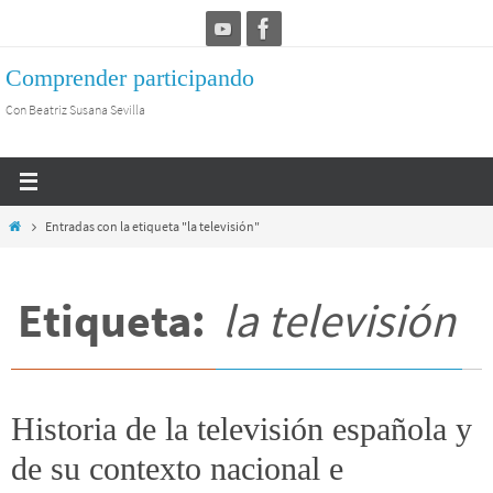
Ir
al
Comprender participando
contenido
Con Beatriz Susana Sevilla
Inicio
Entradas con la etiqueta "la televisión"
Etiqueta:
la televisión
Historia de la televisión española y
de su contexto nacional e