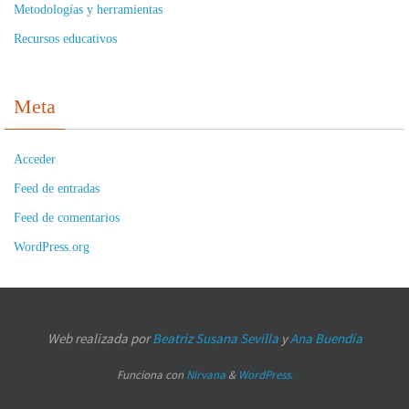
Metodologías y herramientas
Recursos educativos
Meta
Acceder
Feed de entradas
Feed de comentarios
WordPress.org
Web realizada por
Beatríz Susana Sevilla
y
Ana Buendía
Funciona con
Nirvana
&
WordPress.