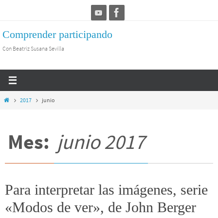
Ir
al
Comprender participando
contenido
Con Beatriz Susana Sevilla
Inicio
2017
junio
Mes:
junio 2017
Para interpretar las imágenes, serie
«Modos de ver», de John Berger