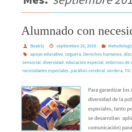
Alumnado con necesid
Beatriz
septiembre 26, 2016
Metodología
apoyo educativo
,
ceguera
,
Derechos humanos
,
dis
sensorial
,
diversidad
,
educación especial
,
entornos de 
necesidades especiales
,
parálisis cerebral
,
sordera
,
TIC
Para garantizar lo
diversidad de la po
especiales, tanto p
se desarrollan apli
comunicación) para