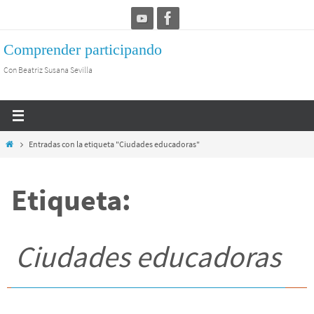
Ir
al
Comprender participando
contenido
Con Beatriz Susana Sevilla
Inicio
Entradas con la etiqueta "Ciudades educadoras"
Etiqueta:
Ciudades educadoras