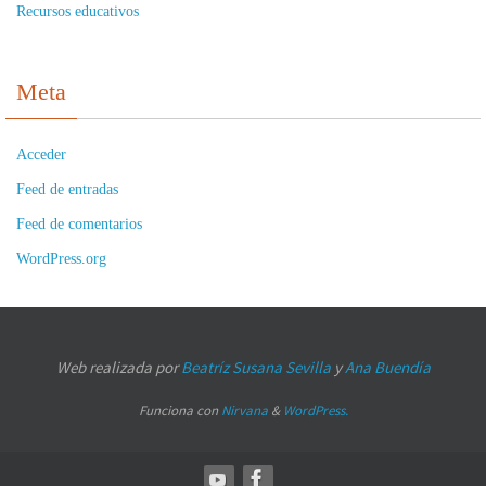
Recursos educativos
Meta
Acceder
Feed de entradas
Feed de comentarios
WordPress.org
Web realizada por
Beatríz Susana Sevilla
y
Ana Buendía
Funciona con
Nirvana
&
WordPress.