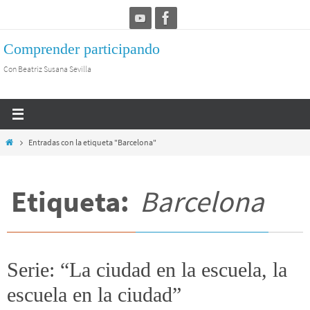
Ir
al
Comprender participando
contenido
Con Beatriz Susana Sevilla
Inicio
Entradas con la etiqueta "Barcelona"
Etiqueta:
Barcelona
Serie: “La ciudad en la escuela, la
escuela en la ciudad”