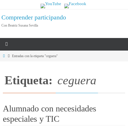
Ir
al
Comprender participando
contenido
Con Beatriz Susana Sevilla
Inicio
Entradas con la etiqueta "ceguera"
Etiqueta:
ceguera
Alumnado con necesidades
especiales y TIC