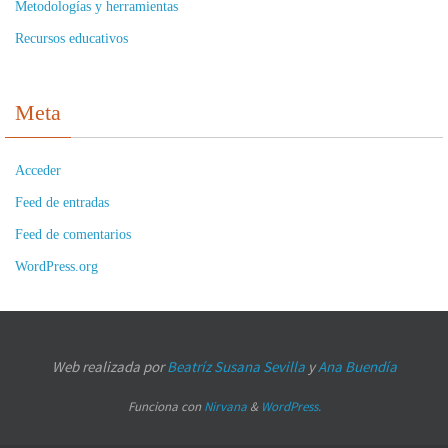
Metodologías y herramientas
Recursos educativos
Meta
Acceder
Feed de entradas
Feed de comentarios
WordPress.org
Web realizada por
Beatríz Susana Sevilla
y
Ana Buendía
Funciona con
Nirvana
&
WordPress.