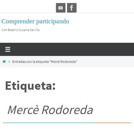
Ir
al
Comprender participando
contenido
Con Beatriz Susana Sevilla
Inicio
Entradas con la etiqueta "Mercè Rodoreda"
Etiqueta:
Mercè Rodoreda