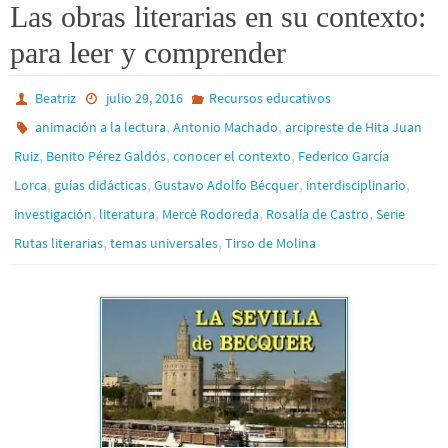
Las obras literarias en su contexto:
para leer y comprender
Beatriz
julio 29, 2016
Recursos educativos
,
,
animación a la lectura
Antonio Machado
arcipreste de Hita Juan
,
,
,
Ruiz
Benito Pérez Galdós
conocer el contexto
Federico García
,
,
,
,
Lorca
guías didácticas
Gustavo Adolfo Bécquer
interdisciplinario
,
,
,
,
investigación
literatura
Mercè Rodoreda
Rosalía de Castro
Serie
,
,
Rutas literarias
temas universales
Tirso de Molina