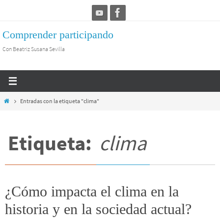
Ir
al
Comprender participando
contenido
Con Beatriz Susana Sevilla
Inicio
Entradas con la etiqueta "clima"
Etiqueta:
clima
¿Cómo impacta el clima en la
historia y en la sociedad actual?