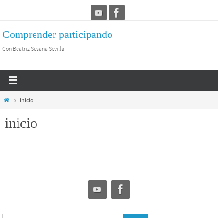
Ir
al
Comprender participando
contenido
Con Beatriz Susana Sevilla
Inicio
inicio
inicio